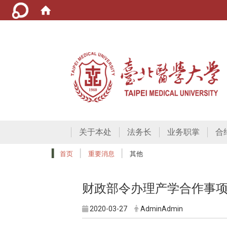
关于本处
法务长
业务职掌
合
首页
重要消息
其他
财政部令办理产学合作事
2020-03-27
AdminAdmin