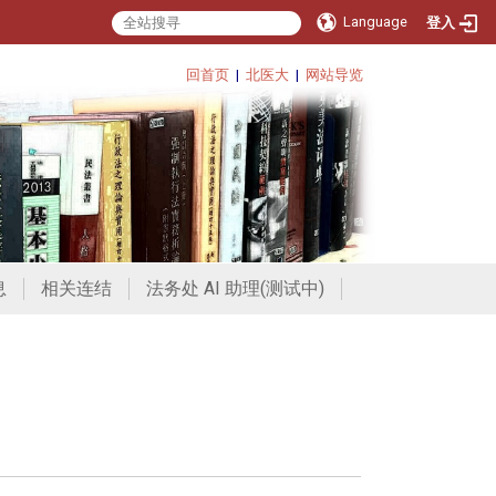
Language
登入
回首页
|
北医大
|
网站导览
息
相关连结
法务处 AI 助理(测试中)