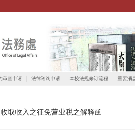
约审查申请
法律谘询申请
本校法规修订流程
重要消
:::
项收取收入之征免营业税之解释函