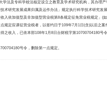
依大学法及专科学校法核定设立之教育及学术研究机构，其办理产
技术研究发展成果归属及运作办法」规定执行科学技术研究发展
收入依加值型及非加值型营业税第8条规定征免营业税规定」(如
规定应课征营业税者，以签约日于109年7月1日(含)以后之案
之收入，已依本部108年1月8日台财税字第1070070418
。
700704180号令，删除第一点规定。