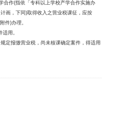
学合作(指依「专科以上学校产学合作实施办
计画，下同)取得收入之营业税课征，应按
附件)办理。
件适用。
0号令规定报缴营业税，尚未核课确定案件，得适用